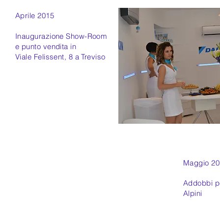
Aprile 2015
Inaugurazione Show-Room
e punto vendita in
Viale Felissent, 8 a Treviso
Maggio 20
Addobbi pe
Alpini